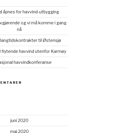
rd åpnes for havvind-utbygging
avgjørende og vi må komme i gang
nå
 langtidskontrakter til Østensjø
il flytende havvind utenfor Karmøy
asjonal havvindkonferanse
MENTARER
juni 2020
mai 2020