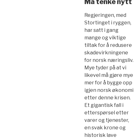
Må tenke nytt
Regjeringen, med
Stortinget i ryggen,
har satt i gang
mange og viktige
tiltak for å redusere
skadevirkningene
for norsk næringsliv.
Mye tyder på at vi
likevel må gjøre mye
mer for å bygge opp
igjen norsk økonomi
etter denne krisen.
Et gigantisk fall i
etterspørsel etter
varer og tjenester,
en svak krone og
historisk lave