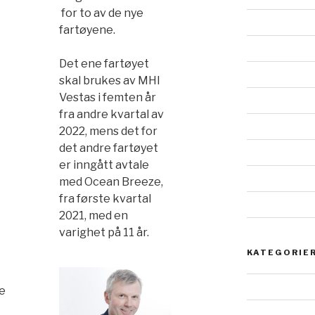
for to av de nye
fartøyene.
Det ene fartøyet
skal brukes av MHI
Vestas i femten år
fra andre kvartal av
2022, mens det for
det andre fartøyet
er inngått avtale
med Ocean Breeze,
fra første kvartal
2021, med en
varighet på 11 år.
KATEGORIE
e