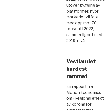
utover bygging av
plattformer, hvor
markedet vil falle
med opp mot 70
prosent i 2022,
sammenlignet med
2019-nivå.
Vestlandet
hardest
rammet
En rapport fra
Menon Economics
om «Regional effekt
av korona for