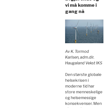
vi må komme i
gang nå
Av
K. Tormod
Karlsen, adm.dir.
Haugaland Vekst IKS
Den største globale
helsekrisen i
moderne tid har
store menneskelige
og helsemessige
konsekvenser. Men