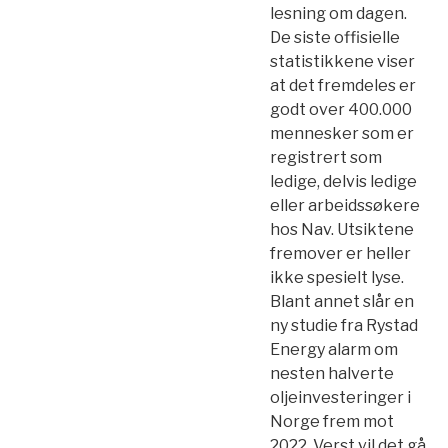
lesning om dagen.
De siste offisielle
statistikkene viser
at det fremdeles er
godt over 400.000
mennesker som er
registrert som
ledige, delvis ledige
eller arbeidssøkere
hos Nav. Utsiktene
fremover er heller
ikke spesielt lyse.
Blant annet slår en
ny studie fra Rystad
Energy alarm om
nesten halverte
oljeinvesteringer i
Norge frem mot
2022. Verst vil det gå