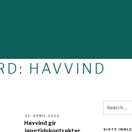
RD:
HAVVIND
Search
for:
POSTED
27. APRIL 2020
ON
Havvind gir
langtidskontrakter
SISTE INNL