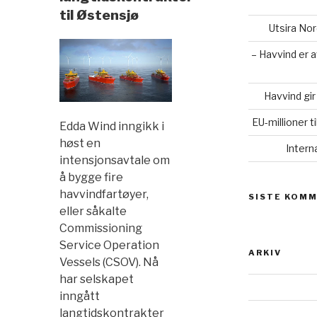
til Østensjø
Utsira No
– Havvind er 
Havvind gir
EU-millioner t
Edda Wind inngikk i
høst en
Intern
intensjonsavtale om
å bygge fire
havvindfartøyer,
SISTE KOM
eller såkalte
Commissioning
Service Operation
ARKIV
Vessels (CSOV). Nå
har selskapet
inngått
langtidskontrakter