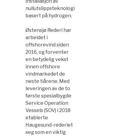
installasjon av
nullutslippsteknologi
basert på hydrogen.
Østensjø Rederi har
arbeidet i
offshorevind siden
2016, og forventer
en betydelig vekst
innen offshore
vindmarkedet de
neste tiårene. Med
leveringen av de to
første spesialbygde
Service Operation
Vessels (SOV) i 2018
etablerte
Haugesund-rederiet
seg som en viktig