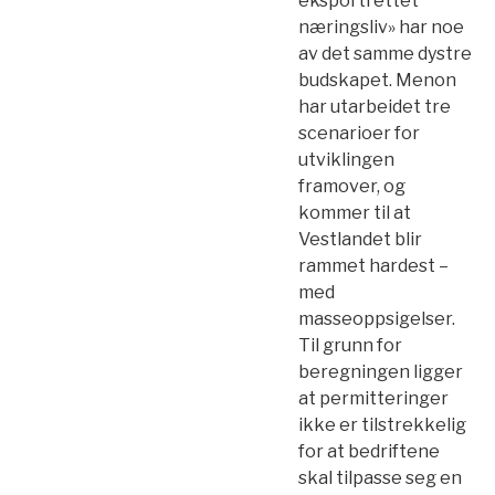
eksportrettet
næringsliv» har noe
av det samme dystre
budskapet. Menon
har utarbeidet tre
scenarioer for
utviklingen
framover, og
kommer til at
Vestlandet blir
rammet hardest –
med
masseoppsigelser.
Til grunn for
beregningen ligger
at permitteringer
ikke er tilstrekkelig
for at bedriftene
skal tilpasse seg en