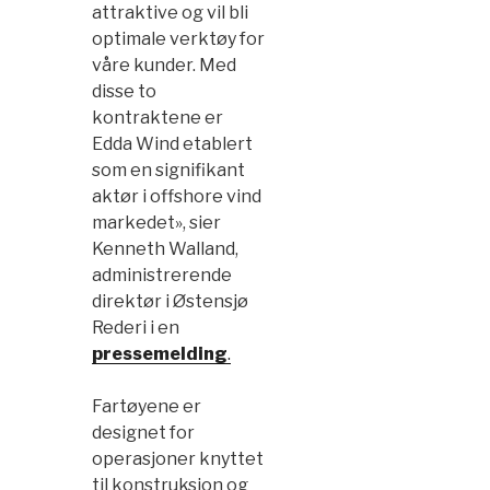
attraktive og vil bli
optimale verktøy for
våre kunder. Med
disse to
kontraktene er
Edda Wind etablert
som en signifikant
aktør i offshore vind
markedet», sier
Kenneth Walland,
administrerende
direktør i Østensjø
Rederi i en
pressemelding
.
Fartøyene er
designet for
operasjoner knyttet
til konstruksjon og