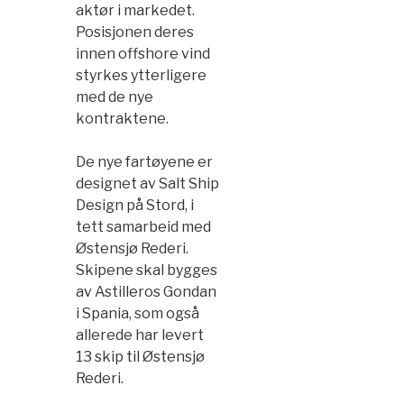
aktør i markedet.
Posisjonen deres
innen offshore vind
styrkes ytterligere
med de nye
kontraktene.
De nye fartøyene er
designet av Salt Ship
Design på Stord, i
tett samarbeid med
Østensjø Rederi.
Skipene skal bygges
av Astilleros Gondan
i Spania, som også
allerede har levert
13 skip til Østensjø
Rederi.