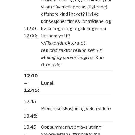
vi om påverkningen av (flytende)
offshore vind i havet? Hvilke
konsesjoner finnes i områdene, og
11.50 –
hvilke regler og reguleringer må
12.00:
tas hensyn til?
v/Fiskeridirektoratet
regiondirektør region sør Siri
Meling og seniorrådgiver Kari
Grundvig
12.00
–
Lunsj
12.45:
12.45
–
Plenumsdiskusjon og veien videre
13.45:
13.45
Oppsummering og avslutning
–
v/Norwegian Offshore Wind