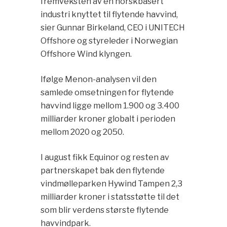
fremveksten av en norskbasert
industri knyttet til flytende havvind,
sier Gunnar Birkeland, CEO i UNITECH
Offshore og styreleder i Norwegian
Offshore Wind klyngen.
Ifølge Menon-analysen vil den
samlede omsetningen for flytende
havvind ligge mellom 1.900 og 3.400
milliarder kroner globalt i perioden
mellom 2020 og 2050.
I august fikk Equinor og resten av
partnerskapet bak den flytende
vindmølleparken Hywind Tampen 2,3
milliarder kroner i statsstøtte til det
som blir verdens største flytende
havvindpark.