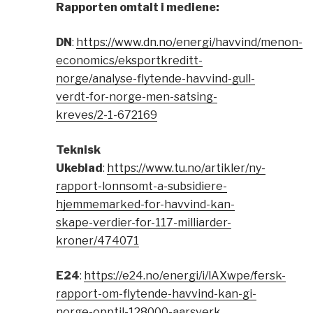
Rapporten omtalt i mediene:
DN
:
https://www.dn.no/energi/havvind/menon-
economics/eksportkreditt-
norge/analyse-flytende-havvind-gull-
verdt-for-norge-men-satsing-
kreves/2-1-672169
Teknisk
Ukeblad
:
https://www.tu.no/artikler/ny-
rapport-lonnsomt-a-subsidiere-
hjemmemarked-for-havvind-kan-
skape-verdier-for-117-milliarder-
kroner/474071
E24
:
https://e24.no/energi/i/lAXwpe/fersk-
rapport-om-flytende-havvind-kan-gi-
norge-opptil-128000-aarsverk