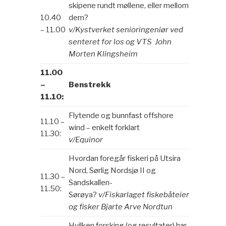
skipene rundt møllene, eller mellom
10.40
dem?
– 11.00
v/Kystverket senioringeniør ved
senteret for los og VTS John
Morten Klingsheim
11.00
–
Benstrekk
11.10:
Flytende og bunnfast offshore
11.10 –
wind – enkelt forklart
11.30:
v/Equinor
Hvordan foregår fiskeri på Utsira
Nord, Sørlig Nordsjø II og
11.30 –
Sandskallen-
11.50:
Sørøya?
v/Fiskarlaget fiskebåteier
og fisker Bjarte Arve Nordtun
Hvilken forsking (og resultater) har