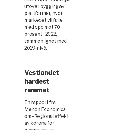
utover bygging av
plattformer, hvor
markedet vil falle
med opp mot 70
prosent i 2022,
sammenlignet med
2019-nivå.
Vestlandet
hardest
rammet
En rapport fra
Menon Economics
om «Regional effekt
av korona for