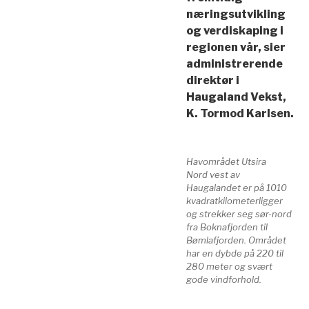
næringsutvikling
og verdiskaping i
regionen vår, sier
administrerende
direktør i
Haugaland Vekst,
K. Tormod Karlsen.
Havområdet Utsira
Nord vest av
Haugalandet er på 1010
kvadratkilometerligger
og strekker seg sør-nord
fra Boknafjorden til
Bømlafjorden. Området
har en dybde på 220 til
280 meter og svært
gode vindforhold.