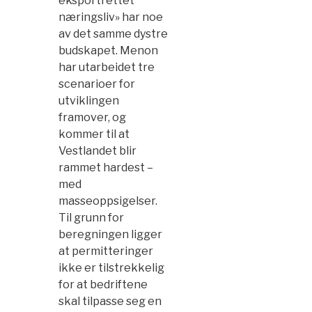
eksportrettet
næringsliv» har noe
av det samme dystre
budskapet. Menon
har utarbeidet tre
scenarioer for
utviklingen
framover, og
kommer til at
Vestlandet blir
rammet hardest –
med
masseoppsigelser.
Til grunn for
beregningen ligger
at permitteringer
ikke er tilstrekkelig
for at bedriftene
skal tilpasse seg en