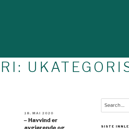
RI:
UKATEGORI
Search
for:
POSTED
18. MAI 2020
ON
– Havvind er
avgjørende og
SISTE INNL