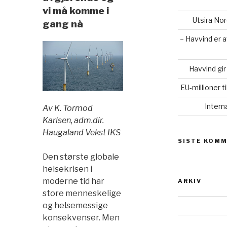
vi må komme i
Utsira No
gang nå
– Havvind er 
Havvind gir
EU-millioner t
Intern
Av
K. Tormod
Karlsen, adm.dir.
Haugaland Vekst IKS
SISTE KOM
Den største globale
helsekrisen i
moderne tid har
ARKIV
store menneskelige
og helsemessige
konsekvenser. Men