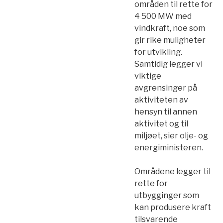
områden til rette for
4 500 MW med
vindkraft, noe som
gir rike muligheter
for utvikling.
Samtidig legger vi
viktige
avgrensinger på
aktiviteten av
hensyn til annen
aktivitet og til
miljøet, sier olje- og
energiministeren.
Områdene legger til
rette for
utbygginger som
kan produsere kraft
tilsvarende