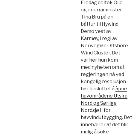
Fredag deltok Olje-
og energiminister
Tina Bru på en
båttur til Hywind
Demo vest av
Karmøy, i regi av
Norwegian Offshore
Wind Cluster. Det
var her hun kom
med nyheten om at
regjeringen nå ved
kongelig resolusjon
har besluttet å
åpne
havområdene Utsira
Nord og Sørlige
Nordsjø II for
havvindutbygging
. Det
innebærer at det blir
mulig å søke