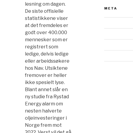
lesning om dagen.
META
De siste offisielle
statistikkene viser
at det fremdeles er
godt over 400.000
mennesker som er
registrert som
ledige, delvis ledige
eller arbeidssøkere
hos Nav. Utsiktene
fremover er heller
ikke spesielt lyse.
Blant annet slår en
ny studie fra Rystad
Energy alarm om
nesten halverte
oljeinvesteringer i
Norge frem mot
2022. Verst vil det gå