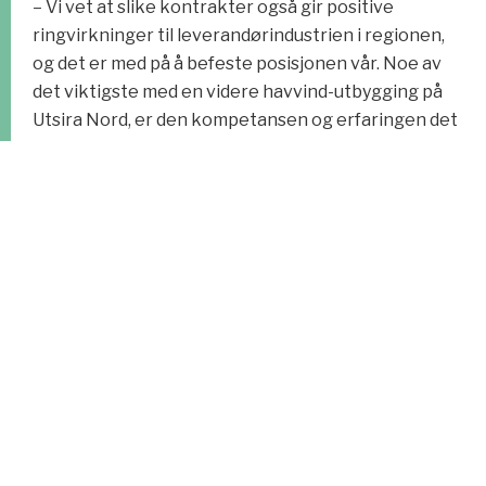
– Vi vet at slike kontrakter også gir positive
ringvirkninger til leverandørindustrien i regionen,
og det er med på å befeste posisjonen vår. Noe av
det viktigste med en videre havvind-utbygging på
Utsira Nord, er den kompetansen og erfaringen det
vil gi. Alle de store havvind-prosjektene har frem til i
dag ligget i Tyskland, Nederland og England. Hvorfor
skal de i fremtiden velge leverandører fra
Haugalandet? Det er når vi står sammen med all vår
erfaring og kompetanse at vi blir et kraftsentrum,
og det vil verden legge merke til, mener Tollaksvik.
– Allerede møter vi folk ute i verden som aldri har
forlatt sitt fødeland, men som likevel vet hvor Vea
og Åkra ligger fordi det er mye sjøfolk derfra som
har reist rundt. Haugesund har alltid vært sett som
subsea-hovedstaden, og folk ute i verden vet at det
kommer masse dyktige ROV-piloter derfra. Vi er