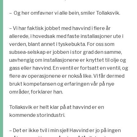
– Og her omfavner vi alle bein, smiler Tollaksvik.
– Vi har faktisk jobbet med havvind i flere år
allerede, i hovedsak med faste installasjoner ute i
verden, blant annet i tyskebukta. For oss som
subsea-selskap er jobben i stor grad den samme,
uavhengig om installasjonene er knyttet til olje og
gass eller havvind. En ventil er fortsatt en ventil, og
flere av operasjonene er nokså like. Vi får dermed
brukt kompetansen og erfaringen vår på nye
områder, forklarer han.
Tollaksvik er helt klar på at havvind er en
kommende storindustri.
– Det er ikke tvil i min sjel! Havvind er jo på ingen