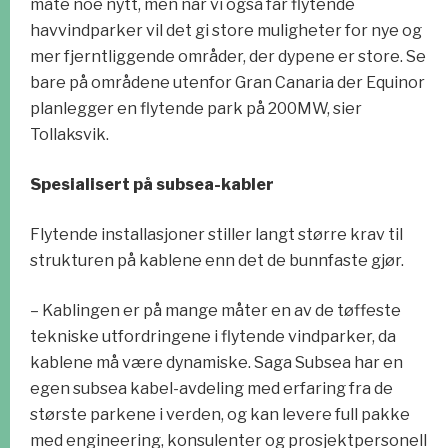
måte noe nytt, men når vi også får flytende
havvindparker vil det gi store muligheter for nye og
mer fjerntliggende områder, der dypene er store. Se
bare på områdene utenfor Gran Canaria der Equinor
planlegger en flytende park på 200MW, sier
Tollaksvik.
Spesialisert på subsea-kabler
Flytende installasjoner stiller langt større krav til
strukturen på kablene enn det de bunnfaste gjør.
– Kablingen er på mange måter en av de tøffeste
tekniske utfordringene i flytende vindparker, da
kablene må være dynamiske. Saga Subsea har en
egen subsea kabel-avdeling med erfaring fra de
største parkene i verden, og kan levere full pakke
med engineering, konsulenter og prosjektpersonell