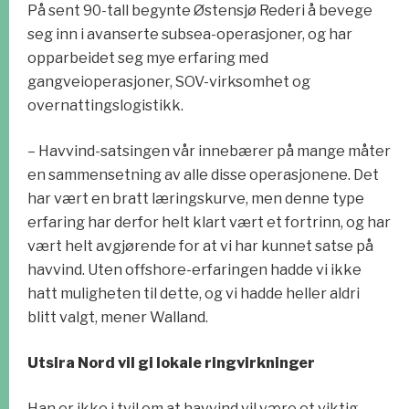
På sent 90-tall begynte Østensjø Rederi å bevege
seg inn i avanserte subsea-operasjoner, og har
opparbeidet seg mye erfaring med
gangveioperasjoner, SOV-virksomhet og
overnattingslogistikk.
– Havvind-satsingen vår innebærer på mange måter
en sammensetning av alle disse operasjonene. Det
har vært en bratt læringskurve, men denne type
erfaring har derfor helt klart vært et fortrinn, og har
vært helt avgjørende for at vi har kunnet satse på
havvind. Uten offshore-erfaringen hadde vi ikke
hatt muligheten til dette, og vi hadde heller aldri
blitt valgt, mener Walland.
Utsira Nord vil gi lokale ringvirkninger
Han er ikke i tvil om at havvind vil være et viktig