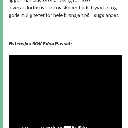
ligger i det clusteret er viktig for hele
leverandørindustrien og skaper både trygghet og
gode muligheter for hele bransjen på Haugalandet.
Østensjøs SOV Edda Passat: