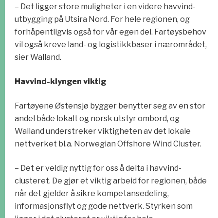
– Det ligger store muligheter i en videre havvind-
utbygging på Utsira Nord. For hele regionen, og
forhåpentligvis også for vår egen del. Fartøysbehov
vil også kreve land- og logistikkbaser i nærområdet,
sier Walland.
Havvind-klyngen viktig
Fartøyene Østensjø bygger benytter seg av en stor
andel både lokalt og norsk utstyr ombord, og
Walland understreker viktigheten av det lokale
nettverket bl.a. Norwegian Offshore Wind Cluster.
– Det er veldig nyttig for oss å delta i havvind-
clusteret. De gjør et viktig arbeid for regionen, både
når det gjelder å sikre kompetansedeling,
informasjonsflyt og gode nettverk. Styrken som