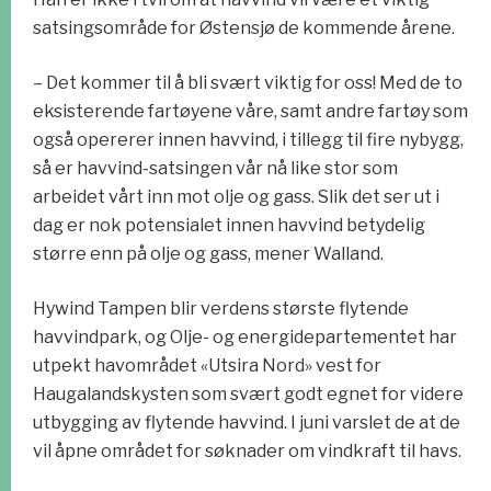
satsingsområde for Østensjø de kommende årene.
– Det kommer til å bli svært viktig for oss! Med de to
eksisterende fartøyene våre, samt andre fartøy som
også opererer innen havvind, i tillegg til fire nybygg,
så er havvind-satsingen vår nå like stor som
arbeidet vårt inn mot olje og gass. Slik det ser ut i
dag er nok potensialet innen havvind betydelig
større enn på olje og gass, mener Walland.
Hywind Tampen blir verdens største flytende
havvindpark, og Olje- og energidepartementet har
utpekt havområdet «Utsira Nord» vest for
Haugalandskysten som svært godt egnet for videre
utbygging av flytende havvind. I juni varslet de at de
vil åpne området for søknader om vindkraft til havs.