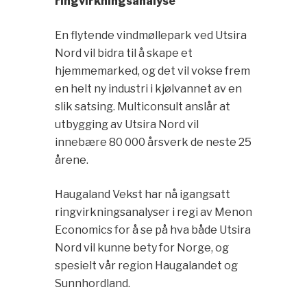
ringvirkningsanalyse
En flytende vindmøllepark ved Utsira
Nord vil bidra til å skape et
hjemmemarked, og det vil vokse frem
en helt ny industri i kjølvannet av en
slik satsing. Multiconsult anslår at
utbygging av Utsira Nord vil
innebære 80 000 årsverk de neste 25
årene.
Haugaland Vekst har nå igangsatt
ringvirkningsanalyser i regi av Menon
Economics for å se på hva både Utsira
Nord vil kunne bety for Norge, og
spesielt vår region Haugalandet og
Sunnhordland.