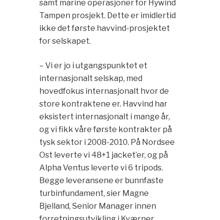
samt marine operasjoner for Hywind
Tampen prosjekt. Dette er imidlertid
ikke det første havvind-prosjektet
for selskapet.
– Vi er jo i utgangspunktet et
internasjonalt selskap, med
hovedfokus internasjonalt hvor de
store kontraktene er. Havvind har
eksistert internasjonalt i mange år,
og vi fikk våre første kontrakter på
tysk sektor i 2008-2010. På Nordsee
Ost leverte vi 48+1 jacket’er, og på
Alpha Ventus leverte vi 6 tripods.
Begge leveransene er bunnfaste
turbinfundament, sier Magne
Bjelland, Senior Manager innen
forretningsutvikling i Kværner.