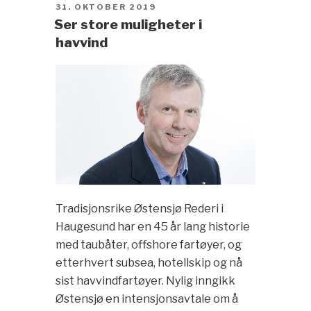
POSTED
31. OKTOBER 2019
ON
Ser store muligheter i
havvind
Tradisjonsrike Østensjø Rederi i
Haugesund har en 45 år lang historie
med taubåter, offshore fartøyer, og
etterhvert subsea, hotellskip og nå
sist havvindfartøyer. Nylig inngikk
Østensjø en intensjonsavtale om å