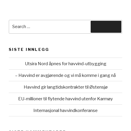
Search
Search
for:
SISTE INNLEGG
Utsira Nord åpnes for havvind-utbygging
– Havvind er avgjørende og vi må komme i gang nå
Havvind gir langtidskontrakter til Østensjø
EU-millioner til flytende havvind utenfor Karmøy
Internasjonal havvindkonferanse