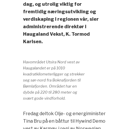
dag, og utrolig viktig for
fremtidig næringsutvikling og
verdiskaping i regionen vår, sier
administrerende direktør i
Haugaland Vekst, K. Tormod
Karlsen.
Havområdet Utsira Nord vest av
Haugalandet er på 1010
kvadratkilometerligger og strekker
seg sør-nord fra Boknafjorden til
Bømlafjorden. Området har en
dybde på 220 til 280 meter og
svært gode vindforhold.
Fredag deltok Olje- og energiminister
Tina Bru på en båttur til Hywind Demo
vest av Karmøy, i regi av Norwegian