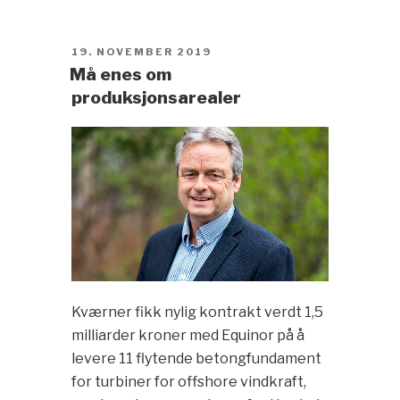
POSTED
19. NOVEMBER 2019
ON
Må enes om
produksjonsarealer
Kværner fikk nylig kontrakt verdt 1,5
milliarder kroner med Equinor på å
levere 11 flytende betongfundament
for turbiner for offshore vindkraft,