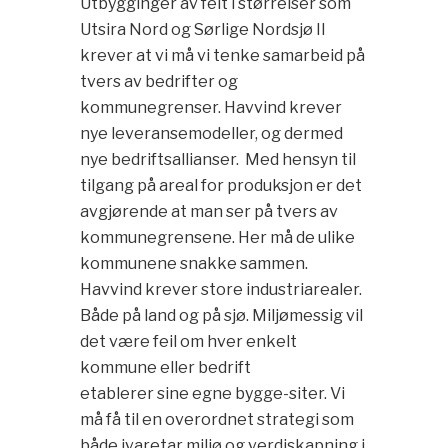
Utbygginger av felt i størrelser som
Utsira Nord og Sørlige Nordsjø II
krever at vi må vi tenke samarbeid på
tvers av bedrifter og
kommunegrenser. Havvind krever
nye leveransemodeller, og dermed
nye bedriftsallianser. Med hensyn til
tilgang på areal for produksjon er det
avgjørende at man ser på tvers av
kommunegrensene. Her må de ulike
kommunene snakke sammen.
Havvind krever store industriarealer.
Både på land og på sjø. Miljømessig vil
det være feil om hver enkelt
kommune eller bedrift
etablerer sine egne bygge-siter. Vi
må få til en overordnet strategi som
både ivaretar miljø og verdiskapning i