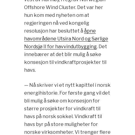
Offshore Wind Cluster. Det var her
hun kom med nyheten om at
regjeringen nå ved kongelig
resolusjon har besluttet å
åpne
havområdene Utsira Nord og Sørlige
Nordsjø II for havvindutbygging
. Det
innebærer at det blir mulig å søke
konsesjon til vindkraftprosjekter til
havs.
— Nå skriver vi et nytt kapittel i norsk
energihistorie. For første gang vil det
bli mulig å søke om konsesjon for
større prosjekter for vindkraft til
havs på norsk sokkel. Vindkraft til
havs byr på store muligheter for
norske virksomheter. Vi trenger flere