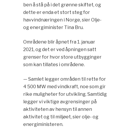
ben å stå på i det grønne skiftet, og
dette er enda et stort steg for
havvindnæringen i Norge, sier Olje-
og energiminister Tina Bru.
Områdene blir åpnet fra 1. januar
2021, og det er ved åpningen satt
grenser for hvor store utbygginger
som kan tillates i områdene.
— Samlet legger områden til rette for
4 500 MW med vindkraft, noe som gir
rike muligheter for utvikling. Samtidig
legger vi viktige avgrensinger på
aktiviteten av hensyn til annen
aktivitet og til miljøet, sier olje- og
energiministeren.