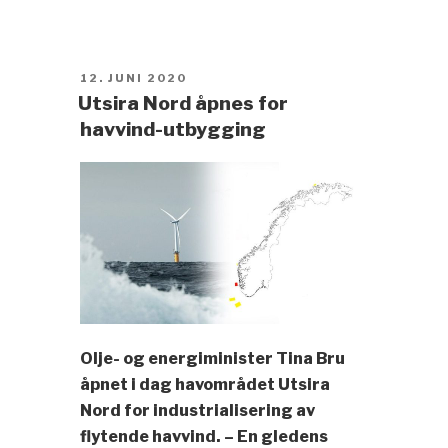
POSTED
12. JUNI 2020
ON
Utsira Nord åpnes for
havvind-utbygging
Olje- og energiminister Tina Bru
åpnet i dag havområdet Utsira
Nord for industrialisering av
flytende havvind. – En gledens