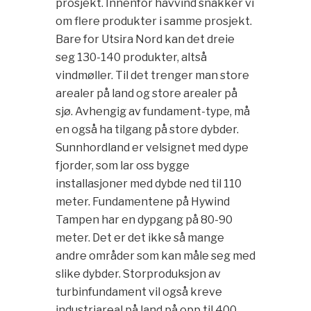
prosjekt. Innenfor havvind snakker vi
om flere produkter i samme prosjekt.
Bare for Utsira Nord kan det dreie
seg 130-140 produkter, altså
vindmøller. Til det trenger man store
arealer på land og store arealer på
sjø. Avhengig av fundament-type, må
en også ha tilgang på store dybder.
Sunnhordland er velsignet med dype
fjorder, som lar oss bygge
installasjoner med dybde ned til 110
meter. Fundamentene på Hywind
Tampen har en dypgang på 80-90
meter. Det er det ikke så mange
andre områder som kan måle seg med
slike dybder. Storproduksjon av
turbinfundament vil også kreve
industriareal på land på opp til 400