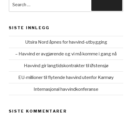
Search
Search
for:
SISTE INNLEGG
Utsira Nord åpnes for havvind-utbygging
– Havvind er avgjørende og vi må komme i gang nå
Havvind gir langtidskontrakter til Østensjø
EU-millioner til flytende havvind utenfor Karmøy
Internasjonal havvindkonferanse
SISTE KOMMENTARER