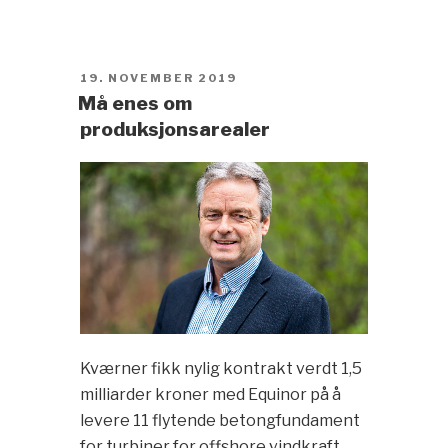
POSTED
19. NOVEMBER 2019
ON
Må enes om
produksjonsarealer
Kværner fikk nylig kontrakt verdt 1,5
milliarder kroner med Equinor på å
levere 11 flytende betongfundament
for turbiner for offshore vindkraft,