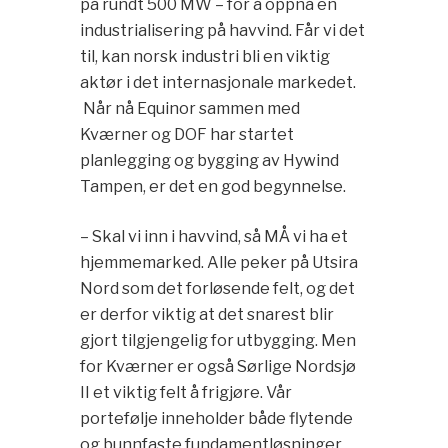
på rundt 500 MW – for å oppnå en
industrialisering på havvind. Får vi det
til, kan norsk industri bli en viktig
aktør i det internasjonale markedet.
Når nå Equinor sammen med
Kværner og DOF har startet
planlegging og bygging av Hywind
Tampen, er det en god begynnelse.
– Skal vi inn i havvind, så MÅ vi ha et
hjemmemarked. Alle peker på Utsira
Nord som det forløsende felt, og det
er derfor viktig at det snarest blir
gjort tilgjengelig for utbygging. Men
for Kværner er også Sørlige Nordsjø
II et viktig felt å frigjøre. Vår
portefølje inneholder både flytende
og bunnfaste fundamentløsninger.