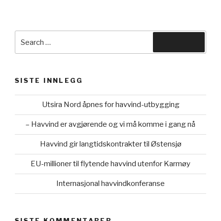
Search
Search
for:
SISTE INNLEGG
Utsira Nord åpnes for havvind-utbygging
– Havvind er avgjørende og vi må komme i gang nå
Havvind gir langtidskontrakter til Østensjø
EU-millioner til flytende havvind utenfor Karmøy
Internasjonal havvindkonferanse
SISTE KOMMENTARER