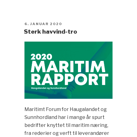
POSTED
6. JANUAR 2020
ON
Sterk havvind-tro
Maritimt Forum for Haugalandet og
Sunnhordland har i mange år spurt
bedrifter knyttet til maritim næring,
fra rederier og verft til leverandører