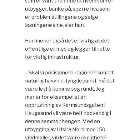
som er vant til å finne ut hvem som er
utbygger, banke på, spørre hva som
er problemstillingene og selge
løsningene sine, sier han.
Han mener også det er viktig at det
offentlige er med og legger til rette
for viktig infrastruktur.
– Skal vi posisjonere regionen som et
naturlig havvind-tyngdepunkt, må det
være lett å komme seg rundt. Jeg
mener for eksempel at en
opprustning av Karmsundsgaten i
Haugesund vil være helt nødvendig i
denne sammenhengen. Med en
utbygging av Utsira Nord med 150
vindmøller, vil det være muligheter