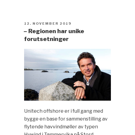
POSTED
12. NOVEMBER 2019
ON
– Regionen har unike
forutsetninger
Unitech offshore er i full gang med
bygge en base for sammenstilling av
flytende havvindmøller av typen
Hywind i Tømmervika på Stord.