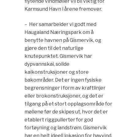
flytende vindmøller vil bli viktig for
Karmsund Havn i årene fremover.
– Her samarbeider vi godt med
Haugaland Næringspark om å
benytte havnen på Gismervik, og
gjøre den til det naturlige
knutepunktet. Gismervik har
dypvannskai, solide
kaikonstruksjoner og store
bakområder. Det er ingen fysiske
begrensninger i form av kraftlinjer
eller brokonstruksjoner, og det er
tilgang på et stort opplagsområde for
møllene før de skipes ut, hvor det er
etablert riggpullerter for god
fortøyning og landstrøm. Gismervik
har en helt ideell lokasjon for havvind,