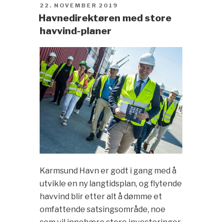
POSTED
22. NOVEMBER 2019
ON
Havnedirektøren med store
havvind-planer
Karmsund Havn er godt i gang med å
utvikle en ny langtidsplan, og flytende
havvind blir etter alt å dømme et
omfattende satsingsområde, noe