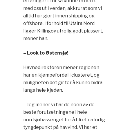
erfaringer i, for så kunne ta dette
med oss ut i verden, akkrurat som vi
alltid har gjort innen shipping og
offshore. I forhold til Utsira Nord
ligger Killingøy utrolig godt plassert,
mener han.
– Look to Østensjø!
Havnedirektøren mener regionen
har en kjempefordel i clusteret, og
muligheten det gir for å kunne bidra
langs hele kjeden.
– Jeg mener vi har de noen av de
beste forutsetningene i hele
nordsjøbassenget for å bli et naturlig
tyngdepunkt på havvind. Vi har et