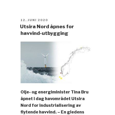
POSTED
12. JUNI 2020
ON
Utsira Nord åpnes for
havvind-utbygging
Olje- og energiminister Tina Bru
åpnet i dag havområdet Utsira
Nord for industrialisering av
flytende havvind. – En gledens