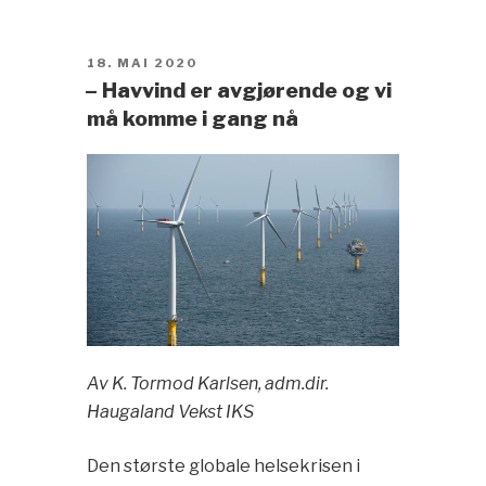
POSTED
18. MAI 2020
ON
– Havvind er avgjørende og vi
må komme i gang nå
Av
K. Tormod Karlsen, adm.dir.
Haugaland Vekst IKS
Den største globale helsekrisen i