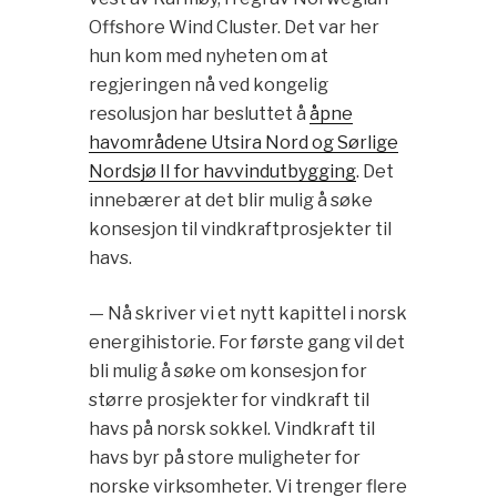
Offshore Wind Cluster. Det var her
hun kom med nyheten om at
regjeringen nå ved kongelig
resolusjon har besluttet å
åpne
havområdene Utsira Nord og Sørlige
Nordsjø II for havvindutbygging
. Det
innebærer at det blir mulig å søke
konsesjon til vindkraftprosjekter til
havs.
— Nå skriver vi et nytt kapittel i norsk
energihistorie. For første gang vil det
bli mulig å søke om konsesjon for
større prosjekter for vindkraft til
havs på norsk sokkel. Vindkraft til
havs byr på store muligheter for
norske virksomheter. Vi trenger flere