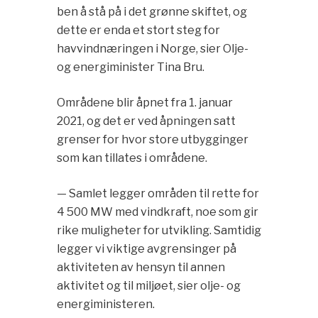
ben å stå på i det grønne skiftet, og
dette er enda et stort steg for
havvindnæringen i Norge, sier Olje-
og energiminister Tina Bru.
Områdene blir åpnet fra 1. januar
2021, og det er ved åpningen satt
grenser for hvor store utbygginger
som kan tillates i områdene.
— Samlet legger områden til rette for
4 500 MW med vindkraft, noe som gir
rike muligheter for utvikling. Samtidig
legger vi viktige avgrensinger på
aktiviteten av hensyn til annen
aktivitet og til miljøet, sier olje- og
energiministeren.