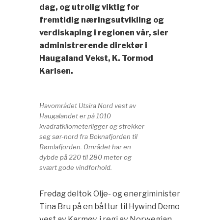
dag, og utrolig viktig for
fremtidig næringsutvikling og
verdiskaping i regionen vår, sier
administrerende direktør i
Haugaland Vekst, K. Tormod
Karlsen.
Havområdet Utsira Nord vest av
Haugalandet er på 1010
kvadratkilometerligger og strekker
seg sør-nord fra Boknafjorden til
Bømlafjorden. Området har en
dybde på 220 til 280 meter og
svært gode vindforhold.
Fredag deltok Olje- og energiminister
Tina Bru på en båttur til Hywind Demo
vest av Karmøy, i regi av Norwegian