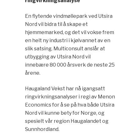
ringvirkningsanalyse
En flytende vindmøllepark ved Utsira
Nord vil bidra til å skape et
hjemmemarked, og det vil vokse frem
en helt ny industri i kjølvannet av en
slik satsing. Multiconsult anslår at
utbygging av Utsira Nord vil
innebære 80 000 årsverk de neste 25
årene.
Haugaland Vekst har nå igangsatt
ringvirkningsanalyser i regi av Menon
Economics for å se på hva både Utsira
Nord vil kunne bety for Norge, og
spesielt vår region Haugalandet og
Sunnhordland.