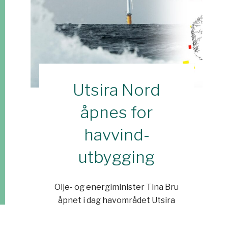
Utsira Nord
åpnes for
havvind-
utbygging
Olje- og energiminister Tina Bru
åpnet i dag havområdet Utsira
Nord for industrialisering av
flytende havvind. – En gledens